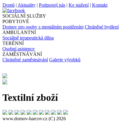
Domů
|
Aktuality
|
Podporují nás
|
Ke stažení
|
Kontakt
SOCIÁLNÍ SLUŽBY
POBYTOVÉ
Domov pro osoby s mentálním postižením
Chráněné bydlení
AMBULANTNÍ
Sociálně terapeutická dílna
TERÉNNÍ
Osobní asistence
ZAMĚSTNÁVÁNÍ
Chráněné zaměstnávání
Galerie výrobků
Textilní zboží
www.domov-harcov.cz (C) 2026